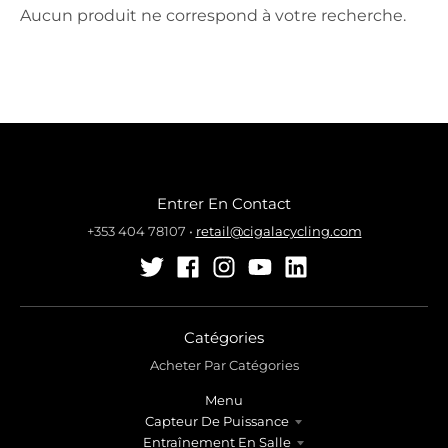
r
r
Aucun produit ne correspond à votre recherche.
.
.
g
g
e
e
n
n
e
e
r
r
a
a
l
l
Entrer En Contact
.
.
l
c
+353 404 78107
•
retail@cigalacycling.com
a
u
n
r
g
r
u
e
Catégories
a
n
g
c
Acheter Par Catégories
e
y
Menu
.
.
Capteur De Puissance
d
d
Entraînement En Salle