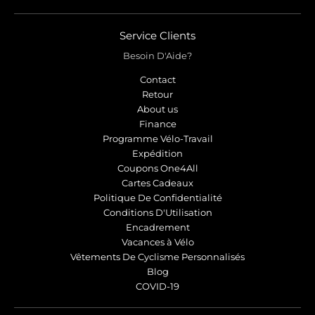
r
r
o
o
p
p
Service Clients
d
d
Besoin D'Aide?
o
o
w
w
Contact
n
n
Retour
_
_
About us
l
l
Finance
Programme Vélo-Travail
a
a
Expédition
b
b
Coupons One4All
e
e
Cartes Cadeaux
l
l
Politique De Confidentialité
Conditions D'Utilisation
Encadrement
Vacances à Vélo
Vêtements De Cyclisme Personnalisés
Blog
COVID-19