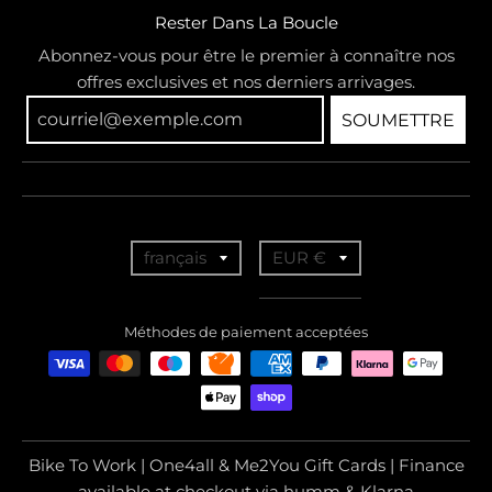
Rester Dans La Boucle
Abonnez-vous pour être le premier à connaître nos
offres exclusives et nos derniers arrivages.
SOUMETTRE
T
T
français
EUR €
r
r
a
a
Méthodes de paiement acceptées
n
n
s
s
l
l
a
a
Bike To Work | One4all & Me2You Gift Cards | Finance
t
t
available at checkout via humm & Klarna