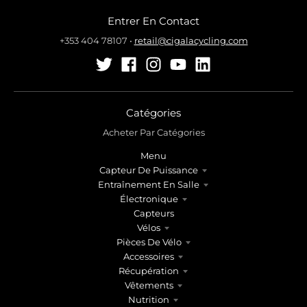
r
r
Entrer En Contact
.
.
g
g
+353 404 78107
•
retail@cigalacycling.com
e
e
n
n
e
e
r
r
a
a
Catégories
l
l
Acheter Par Catégories
.
.
Menu
l
c
Capteur De Puissance
a
u
Entraînement En Salle
n
r
Électronique
g
r
Capteurs
u
e
Vélos
a
n
Pièces De Vélo
g
c
Accessoires
e
y
Récupération
.
.
Vêtements
d
d
Nutrition