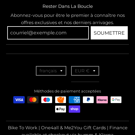
Rester Dans La Boucle
Abonnez-vous pour être le premier à connaître nos
offres exclusives et nos derniers arrivages.
SOUMETTRE
T
T
français
EUR €
r
r
a
a
Méthodes de paiement acceptées
n
n
s
s
l
l
a
a
Bike To Work | One4all & Me2You Gift Cards | Finance
t
t
available at checkout via humm & Klarna