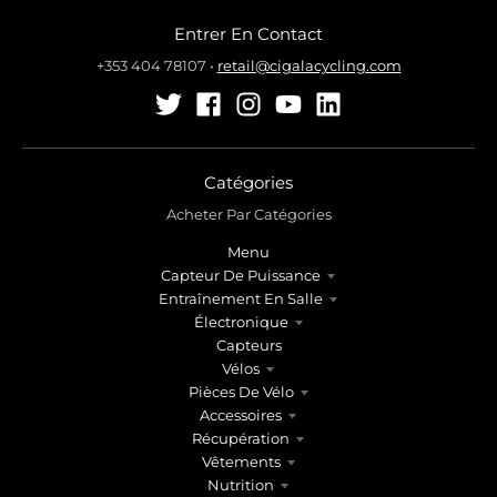
r
r
Entrer En Contact
.
.
g
g
+353 404 78107
•
retail@cigalacycling.com
e
e
n
n
e
e
r
r
a
a
Catégories
l
l
Acheter Par Catégories
.
.
Menu
l
c
Capteur De Puissance
a
u
Entraînement En Salle
n
r
Électronique
g
r
Capteurs
u
e
Vélos
a
n
Pièces De Vélo
g
c
Accessoires
e
y
Récupération
.
.
Vêtements
d
d
Nutrition