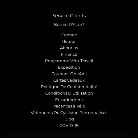
r
r
o
o
p
p
Service Clients
d
d
Besoin D'Aide?
o
o
w
w
Contact
n
n
Retour
_
_
About us
l
l
Finance
Programme Vélo-Travail
a
a
Expédition
b
b
Coupons One4All
e
e
Cartes Cadeaux
l
l
Politique De Confidentialité
Conditions D'Utilisation
Encadrement
Vacances à Vélo
Vêtements De Cyclisme Personnalisés
Blog
COVID-19