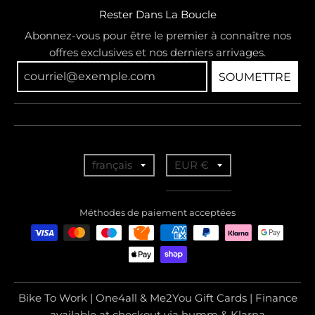
Rester Dans La Boucle
Abonnez-vous pour être le premier à connaître nos
offres exclusives et nos derniers arrivages.
SOUMETTRE
T
T
français
EUR €
r
r
a
a
Méthodes de paiement acceptées
n
n
s
s
l
l
a
a
Bike To Work | One4all & Me2You Gift Cards | Finance
t
t
available at checkout via humm & Klarna