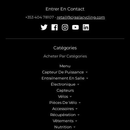
r
r
Entrer En Contact
.
.
g
g
+353 404 78107
•
retail@cigalacycling.com
e
e
n
n
e
e
r
r
a
a
Catégories
l
l
Acheter Par Catégories
.
.
Menu
l
c
Capteur De Puissance
a
u
Entraînement En Salle
n
r
Électronique
g
r
Capteurs
u
e
Vélos
a
n
Pièces De Vélo
g
c
Accessoires
e
y
Récupération
.
.
Vêtements
d
d
Nutrition