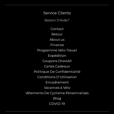
r
r
o
o
p
p
Service Clients
d
d
Besoin D'Aide?
o
o
w
w
Contact
n
n
Retour
_
_
About us
l
l
Finance
Programme Vélo-Travail
a
a
Expédition
b
b
Coupons One4All
e
e
Cartes Cadeaux
l
l
Politique De Confidentialité
Conditions D'Utilisation
Encadrement
Vacances à Vélo
Vêtements De Cyclisme Personnalisés
Blog
COVID-19