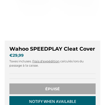
r
r
.
.
g
g
e
e
n
n
e
e
r
r
a
a
l
l
Wahoo SPEEDPLAY Cleat Cover
.
.
l
c
€29,99
a
u
Taxes incluses.
Frais d'expédition
calculés lors du
n
r
passage à la caisse.
g
r
u
e
a
n
g
c
ÉPUISÉ
e
y
.
.
d
d
NOTIFY WHEN AVAILABLE