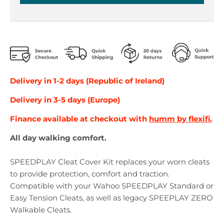
r
r
o
o
p
p
d
d
o
o
w
w
n
n
_
_
Delivery in 1-2 days (Republic of Ireland)
l
l
Delivery in 3-5 days (Europe)
a
a
b
b
Finance available at checkout with
humm by flexifi.
e
e
l
l
All day walking comfort.
SPEEDPLAY Cleat Cover Kit replaces your worn cleats
to provide protection, comfort and traction.
Compatible with your Wahoo SPEEDPLAY Standard or
Easy Tension Cleats, as well as legacy SPEEPLAY ZERO
Walkable Cleats.