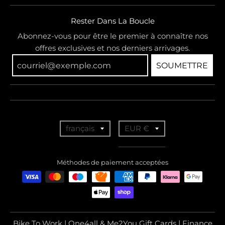
Rester Dans La Boucle
Abonnez-vous pour être le premier à connaître nos
offres exclusives et nos derniers arrivages.
SOUMETTRE
T
T
français
EUR €
r
r
a
a
Méthodes de paiement acceptées
n
n
s
s
l
l
a
a
Bike To Work | One4all & Me2You Gift Cards | Finance