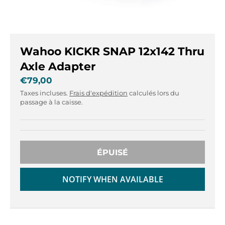
r
r
.
.
g
g
e
e
n
n
Wahoo KICKR SNAP 12x142 Thru
e
e
Axle Adapter
r
r
€79,00
a
a
l
l
Taxes incluses.
Frais d'expédition
calculés lors du
passage à la caisse.
.
.
l
c
a
u
n
r
g
r
ÉPUISÉ
u
e
a
n
NOTIFY WHEN AVAILABLE
g
c
e
y
.
.
d
d