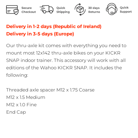
r
r
o
o
p
p
d
d
Delivery in 1-2 days (Republic of Ireland)
o
o
Delivery in 3-5 days (Europe)
w
w
n
n
Our thru-axle kit comes with everything you need to
_
_
mount most 12x142 thru-axle bikes on your KICKR
l
l
SNAP indoor trainer. This accessory will work with all
a
a
editions of the Wahoo KICKR SNAP. It includes the
b
b
following:
e
e
l
l
Threaded axle spacer M12 x 1.75 Coarse
M12 x 1.5 Medium
M12 x 1.0 Fine
End Cap