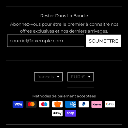
Rester Dans La Boucle
Abonnez-vous pour être le premier à connaître nos
offres exclusives et nos derniers arrivages.
SOUMETTRE
T
T
français
EUR €
r
r
a
a
Méthodes de paiement acceptées
n
n
s
s
l
l
a
a