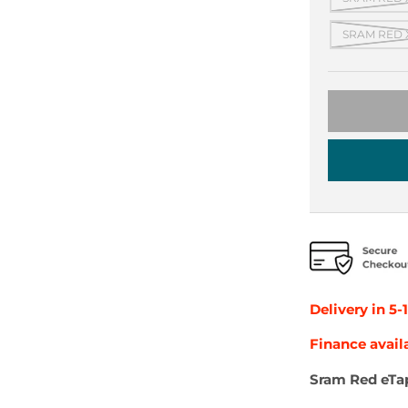
SRAM RED X
Delivery in 5-
Finance avail
Sram Red eTa