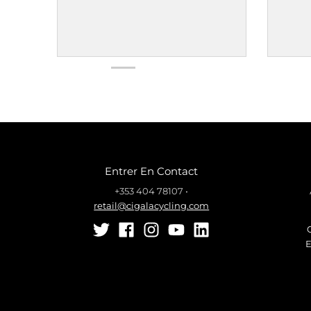
Entrer En Contact
+353 404 78107
•
retail@cigalacycling.com
E