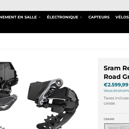
NEMENT EN SALLE
ÉLECTRONIQUE
CAPTEURS
VÉLOS
Sram Re
Road G
€2.599,99
Vous économ
Taxes incluse
caisse.
CRANK
SRAM RED A