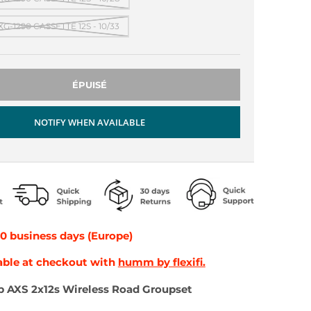
G-1290 CASSETTE 12S - 10/33
ÉPUISÉ
NOTIFY WHEN AVAILABLE
10 business days (Europe)
able at checkout with
humm by flexifi.
p AXS 2x12s Wireless Road Groupset