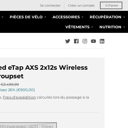
Se connecter
Créer un compte
0
Panier
PIÈCES DE VÉLO
ACCESSOIRES
RÉCUPÉRATION
VÊTEMENTS
NUTRITION
d eTap AXS 2x12s Wireless
roupset
€3.499,99
isez
26%
€900,00
s.
Frais d'expédition
calculés lors du passage à la
XS DUB 2X12S - 46/33 - 170MM