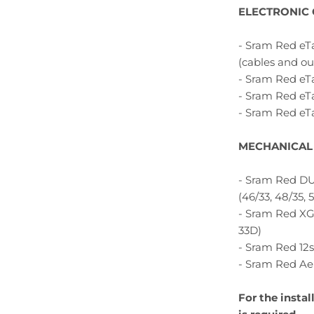
ELECTRONIC
- Sram Red eTa
(cables and ou
- Sram Red eTa
- Sram Red eTa
- Sram Red eT
MECHANICAL
- Sram Red DU
(46/33, 48/35,
- Sram Red XG-
33D)
- Sram Red 12s
- Sram Red Ae
For the insta