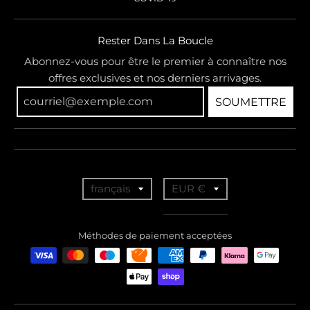
Rester Dans La Boucle
Abonnez-vous pour être le premier à connaître nos
offres exclusives et nos derniers arrivages.
SOUMETTRE
T
T
français
EUR €
r
r
a
a
Méthodes de paiement acceptées
n
n
s
s
l
l