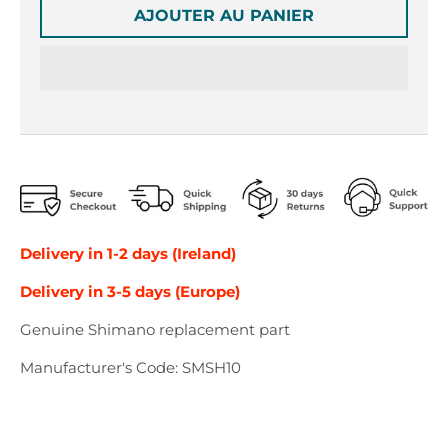
r
r
AJOUTER AU PANIER
o
o
p
p
d
d
o
o
w
w
n
n
_
_
l
l
a
a
b
b
e
e
Delivery in 1-2 days (Ireland)
l
l
Delivery in 3-5 days (Europe)
Genuine Shimano replacement part
Manufacturer's Code: SMSH10