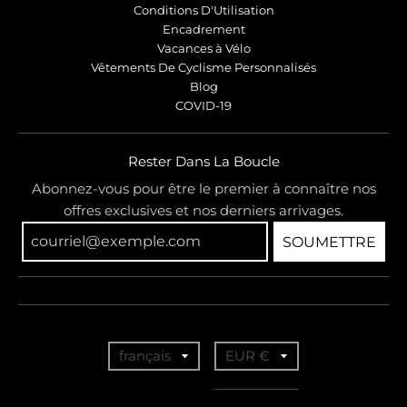
Conditions D'Utilisation
Encadrement
Vacances à Vélo
Vêtements De Cyclisme Personnalisés
Blog
COVID-19
Rester Dans La Boucle
Abonnez-vous pour être le premier à connaître nos
offres exclusives et nos derniers arrivages.
SOUMETTRE
T
T
français
EUR €
r
r