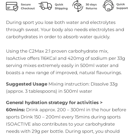
During sport you lose both water and electrolytes
through sweat. Your body also needs electrolytes and
carbohydrates in order to absorb water quickly.
Using the C2Max 2:1 proven carbohydrate mix,
IsoActive offers 116KCal and 420mg of sodium per 33g
serving mixes extremely easily in 500ml water and
boasts a new range of improved, natural flavourings.
Suggested Usage
Mixing instruction: Dissolve 33g
(approx. 3 tablespoons) in 500ml water
General hydration strategy for activities >
60mins:
Drink approx. 200 – 300ml in the hour before
sports Drink 150 – 200ml every 15mins during sports
ISOACTIVE also contributes to your carbohydrate
needs with 29g per bottle. During sport, you should