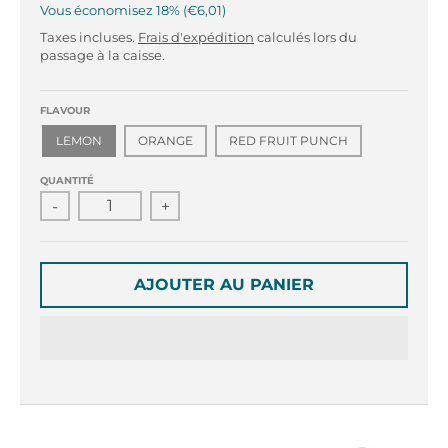
r
r
Vous économisez
18%
€6,01
o
o
Taxes incluses.
Frais d'expédition
calculés lors du
p
p
passage à la caisse.
d
d
o
o
w
w
FLAVOUR
n
n
LEMON
ORANGE
RED FRUIT PUNCH
_
_
l
l
QUANTITÉ
a
a
-
+
b
b
e
e
l
l
AJOUTER AU PANIER