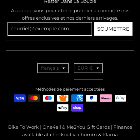
Rester Dans La Boucle
Abonnez-vous pour être le premier à connaître nos
offres exclusives et nos derniers arrivages.
SOUMETTRE
T
T
français
EUR €
r
r
a
a
Méthodes de paiement acceptées
n
n
s
s
l
l
a
a
Bike To Work | One4all & Me2You Gift Cards | Finance
t
t
available at checkout via humm & Klarna