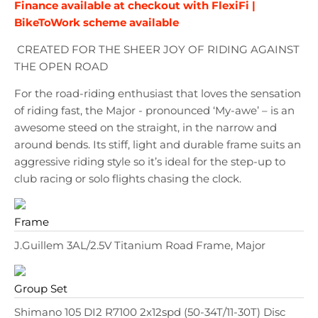
Finance available at checkout with FlexiFi |
BikeToWork scheme available
CREATED FOR THE SHEER JOY OF RIDING AGAINST
THE OPEN ROAD
For the road-riding enthusiast that loves the sensation
of riding fast, the Major - pronounced ‘My-awe’ – is an
awesome steed on the straight, in the narrow and
around bends. Its stiff, light and durable frame suits an
aggressive riding style so it’s ideal for the step-up to
club racing or solo flights chasing the clock.
Frame
J.Guillem 3AL/2.5V Titanium Road Frame, Major
Group Set
Shimano 105 DI2 R7100 2x12spd (50-34T/11-30T) Disc