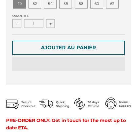
r
r
49
52
54
56
58
60
62
o
o
p
p
QUANTITÉ
d
d
-
+
o
o
w
w
n
n
_
_
AJOUTER AU PANIER
l
l
a
a
b
b
e
e
l
l
PRE-ORDER ONLY. Get in touch for the most up to
date ETA.