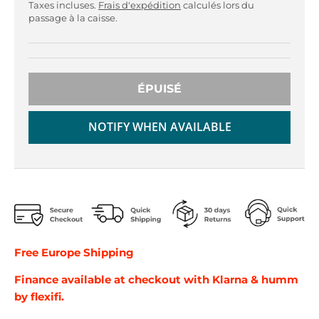
r
r
Taxes incluses.
Frais d'expédition
calculés lors du
o
o
passage à la caisse.
p
p
d
d
o
o
w
w
ÉPUISÉ
n
n
_
_
NOTIFY WHEN AVAILABLE
l
l
a
a
b
b
e
e
l
l
Free Europe Shipping
Finance available at checkout
with Klarna & humm
by flexifi.