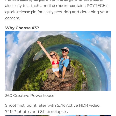
аlѕо еаѕу tо аttасh аnd thе mоunt соntаіnѕ РGYТЕСН’ѕ
quісk-rеlеаѕе ріn fоr еаѕіlу ѕесurіng аnd dеtасhіng уоur
саmеrа.
Why Choose X3?
360 Creative Powerhouse
Shoot first, point later with 5.7K Active HDR video,
72MP photos and 8K timelapses.