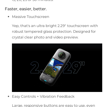
Faster, easier, better.
Massive Touchscreen
Yep, that's an ultra bright 2.29" touchscreen with
robust tempered glass protection. Designed for
crystal clear photo and video preview.
Easy Controls + Vibration Feedback
Large, responsive buttons are easy to use, even