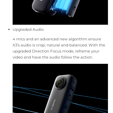
Upgraded Audio
4 mics and an advanced new algorithm ensure
X3’s audio is crisp, natural and balanced. With the
upgraded Direction Focus mode, reframe your
video and have the audio follow the action.