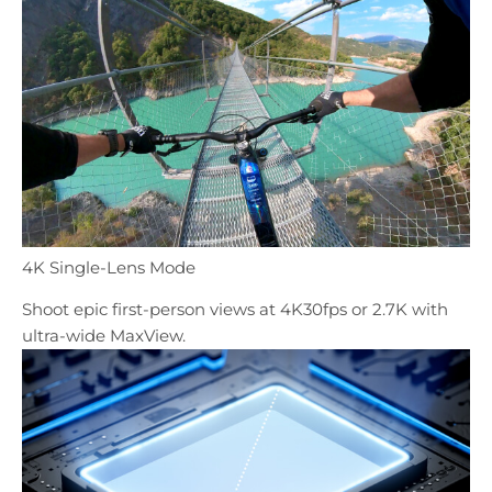
4K Single-Lens Mode
Shoot epic first-person views at 4K30fps or 2.7K with
ultra-wide MaxView.