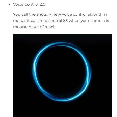
Voice Control 2.0
You call the shots. A new voice control algorithm
makes it easier to control X3 when your camera is
mounted out of reach.