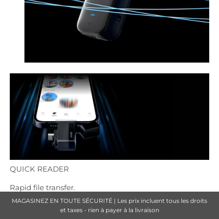
QUICK READER
Rapid file transfer.
MAGASINEZ EN TOUTE SÉCURITÉ | Les prix incluent tous les droits
We all love a timesaver. Grab a Quick Reader to vastly
et taxes - rien à payer à la livraison
speed up your editing workflow. Plug in to the camera,