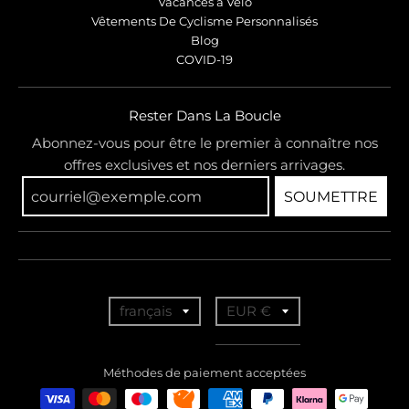
Vacances à Vélo
Vêtements De Cyclisme Personnalisés
Blog
COVID-19
Rester Dans La Boucle
Abonnez-vous pour être le premier à connaître nos
offres exclusives et nos derniers arrivages.
SOUMETTRE
T
T
français
EUR €
r
r
a
a
Méthodes de paiement acceptées
n
n