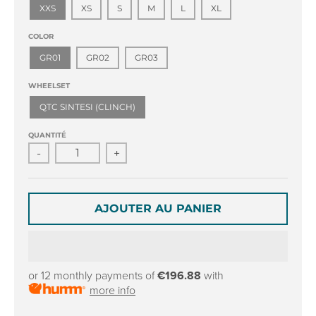
r
r
XXS
XS
S
M
L
XL
o
o
p
p
COLOR
d
d
GR01
GR02
GR03
o
o
w
w
WHEELSET
n
n
QTC SINTESI (CLINCH)
_
_
l
l
QUANTITÉ
a
a
-
+
b
b
e
e
l
l
AJOUTER AU PANIER
or 12 monthly payments of
€196.88
with
more info