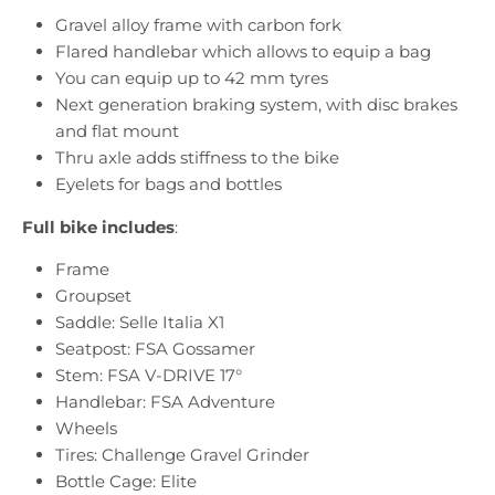
Gravel alloy frame with carbon fork
Flared handlebar which allows to equip a bag
You can equip up to 42 mm tyres
Next generation braking system, with disc brakes
and flat mount
Thru axle adds stiffness to the bike
Eyelets for bags and bottles
Full bike
includes
:
Frame
Groupset
Saddle: Selle Italia X1
Seatpost: FSA Gossamer
Stem:
FSA V-DRIVE 17°
Handlebar:
FSA Adventure
Wheels
Tires:
Challenge Gravel Grinder
Bottle Cage: Elite