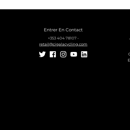
Entrer En Contact
+353 404 78107
•
retail@cigalacycling.com
E