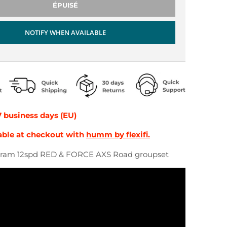
ÉPUISÉ
NOTIFY WHEN AVAILABLE
7 business days (EU)
able at checkout with
humm by flexifi.
Sram 12spd RED & FORCE AXS Road groupset