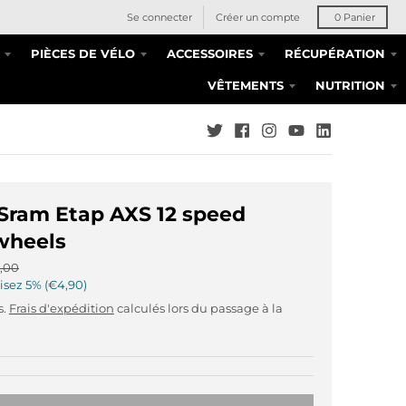
Se connecter
Créer un compte
0
Panier
PIÈCES DE VÉLO
ACCESSOIRES
RÉCUPÉRATION
VÊTEMENTS
NUTRITION
Sram Etap AXS 12 speed
wheels
,00
isez
5%
€4,90
s.
Frais d'expédition
calculés lors du passage à la