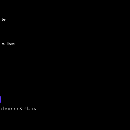
ité
n
nnalisés
via humm & Klarna