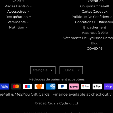
Vélos
Expédition
Pièces De Vélo
Coupons One4All
Accessoires
Cartes Cadeaux
Récupération
Politique De Confidential
Vêtements
Conditions D'Utilisatio
Nutrition
Encadrement
Vacances à Vélo
Vêtements De Cyclisme Perso
Blog
COVID-19
T
T
français
EUR €
r
r
Méthodes de paiement acceptées
a
a
n
n
ne4all & Me2You Gift Cards | Finance available at checkout 
s
s
© 2026, Cigala Cycling Ltd
l
l