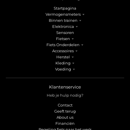
r
r
o
o
Startpagina
p
p
Vermogensmeters
d
d
Binnen trainen
o
o
Elektronica
w
w
Sensoren
n
n
Fietsen
_
_
Fiets Onderdelen
Accessoires
l
l
Herstel
a
a
Kleding
b
b
Voeding
e
e
l
l
Klantenservice
Heb je hulp nodig?
Contact
Geeft terug
About us
Financiën
Regeling fiets naar het werk