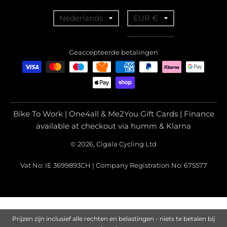
T
T
Nederlands
EUR €
r
r
a
a
Geaccepteerde betalingen
n
n
s
s
l
l
a
a
Bike To Work | One4all & Me2You Gift Cards | Finance
t
t
available at checkout via humm & Klarna
i
i
© 2026, Cigala Cycling Ltd
o
o
Vat No: IE 3699893CH | Company Registration No: 675577
n
n
m
m
i
i
s
s
Prijzen zijn inclusief alle rechten en belastingen - niets te betalen bij