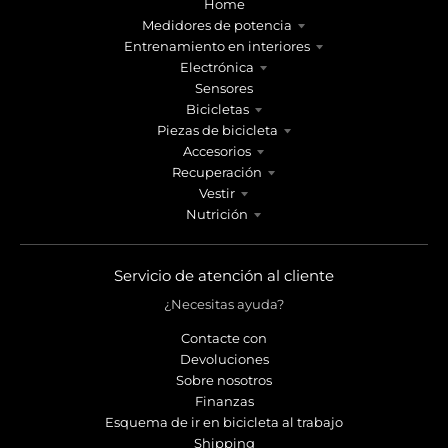
Home
s
s
Medidores de potencia
.
.
Entrenamiento en interiores
g
g
Electrónica
e
e
Sensores
n
n
Bicicletas
e
e
Piezas de bicicleta
r
r
Accesorios
a
a
Recuperación
l
l
Vestir
.
.
Nutrición
l
c
a
u
n
r
Servicio de atención al cliente
g
r
¿Necesitas ayuda?
u
e
a
n
Contacte con
Devoluciones
g
c
Sobre nosotros
e
y
Finanzas
.
.
Esquema de ir en bicicleta al trabajo
d
d
Shipping