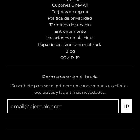
r
r
Cupones One4All
o
o
Tarjetas de regalo
p
p
Política de privacidad
d
d
Términos de servicio
o
o
Entrenamiento
w
w
Vacaciones en bicicleta
n
n
Ropa de ciclismo personalizada
_
_
Blog
l
l
COVID-19
a
a
b
b
e
e
Permanecer en el bucle
l
l
Suscríbete para ser el primero en conocer nuestras ofertas
exclusivas y las últimas novedades.
IR