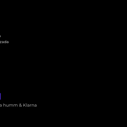
a
izada
via humm & Klarna