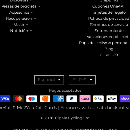
Bicicletas
Shipping
Piezas de bicicleta
Cupones One4All
Accesorios
Tarjetas de regalo
Recuperación
Política de privacidad
Vestir
Términos de servicio
Nutrición
Entrenamiento
Vacaciones en biciclet
Ropa de ciclismo personal
Blog
COVID-19
T
T
Español
EUR €
r
r
Pagos aceptados
a
a
n
n
ne4all & Me2You Gift Cards | Finance available at checkout 
s
s
© 2026, Cigala Cycling Ltd
l
l