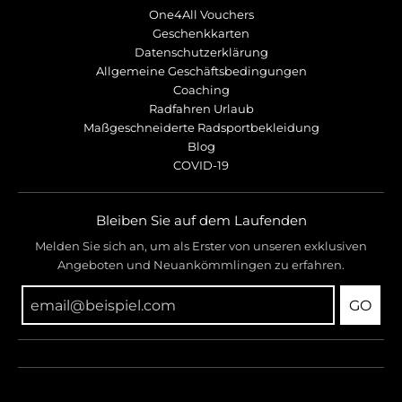
r
r
One4All Vouchers
o
o
Geschenkkarten
p
p
Datenschutzerklärung
d
d
Allgemeine Geschäftsbedingungen
o
o
Coaching
w
w
Radfahren Urlaub
n
n
Maßgeschneiderte Radsportbekleidung
_
_
Blog
l
l
COVID-19
a
a
b
b
e
e
Bleiben Sie auf dem Laufenden
l
l
Melden Sie sich an, um als Erster von unseren exklusiven
Angeboten und Neuankömmlingen zu erfahren.
GO