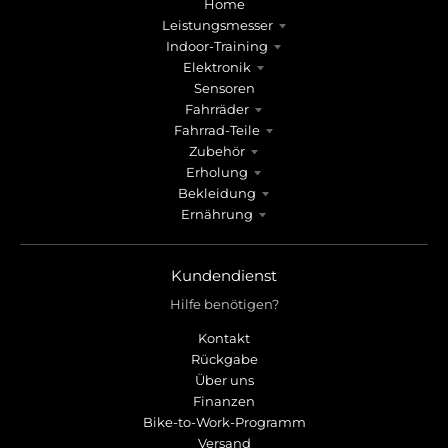
Home
e
e
Leistungsmesser
.
.
Indoor-Training
g
g
Elektronik
e
e
Sensoren
n
n
Fahrräder
e
e
Fahrrad-Teile
r
r
Zubehör
a
a
Erholung
l
l
Bekleidung
.
.
Ernährung
l
c
a
u
n
r
Kundendienst
g
r
Hilfe benötigen?
u
e
a
n
Kontakt
Rückgabe
g
c
Über uns
e
y
Finanzen
.
.
Bike-to-Work-Programm
d
d
Versand