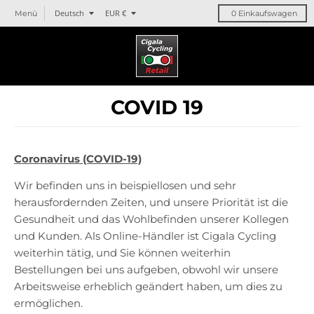
T
T
Deutsch
EUR €
Menü
0
Einkaufswagen
r
r
a
a
n
n
s
s
l
l
COVID 19
a
a
t
t
i
i
o
o
Coronavirus (COVID-19)
n
n
m
m
Wir befinden uns in beispiellosen und sehr
i
i
herausfordernden Zeiten, und unsere Priorität ist die
s
s
Gesundheit und das Wohlbefinden unserer Kollegen
s
s
und Kunden. Als Online-Händler ist Cigala Cycling
i
i
weiterhin tätig, und Sie können weiterhin
n
n
Bestellungen bei uns aufgeben, obwohl wir unsere
g
g
Arbeitsweise erheblich geändert haben, um dies zu
:
:
ermöglichen.
d
d