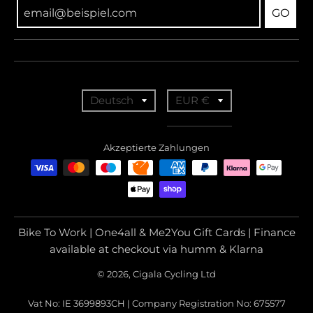
GO
T
T
Deutsch
EUR €
r
r
a
a
Akzeptierte Zahlungen
n
n
s
s
l
l
a
a
Bike To Work | One4all & Me2You Gift Cards | Finance
t
t
available at checkout via humm & Klarna
i
i
© 2026, Cigala Cycling Ltd
o
o
Vat No: IE 3699893CH | Company Registration No: 675577
n
n