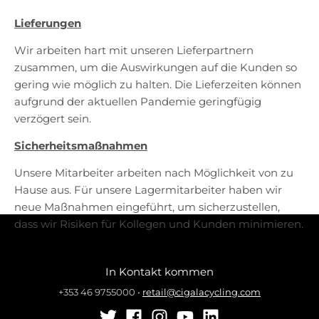
e
e
.
.
Lieferungen
g
g
Wir arbeiten hart mit unseren Lieferpartnern
e
e
zusammen, um die Auswirkungen auf die Kunden so
n
n
gering wie möglich zu halten. Die Lieferzeiten können
e
e
r
r
aufgrund der aktuellen Pandemie geringfügig
a
a
verzögert sein.
l
l
Sicherheitsmaßnahmen
.
.
l
c
Unsere Mitarbeiter arbeiten nach Möglichkeit von zu
a
u
Hause aus. Für unsere Lagermitarbeiter haben wir
n
r
neue Maßnahmen eingeführt, um sicherzustellen,
g
r
dass wir Risiken für Kollegen und Kunden minimieren.
u
e
a
n
g
c
In Kontakt kommen
e
y
.
.
+353 46 9755000
•
retail@cigalacycling.com
d
d