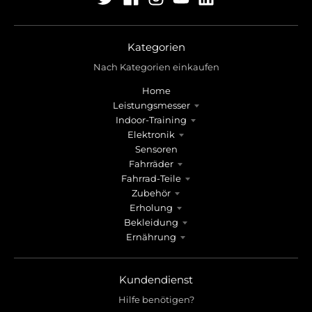
r
r
o
o
p
p
d
d
Kategorien
o
o
Nach Kategorien einkaufen
w
w
Home
n
n
Leistungsmesser
_
_
Indoor-Training
l
l
Elektronik
a
a
Sensoren
b
b
Fahrräder
e
e
Fahrrad-Teile
l
l
Zubehör
Erholung
Bekleidung
Ernährung
Kundendienst
Hilfe benötigen?